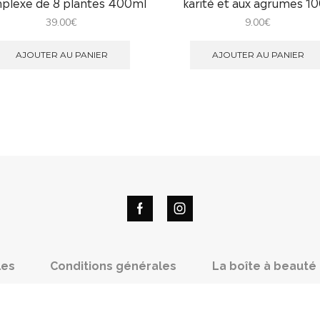
plexe de 8 plantes 400ml
karité et aux agrumes 1
39.00
€
9.00
€
AJOUTER AU PANIER
AJOUTER AU PANIER
les
Conditions générales
La boîte à beauté