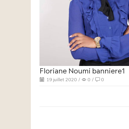
Floriane Noumi banniere1
19 juillet 2020
/
0
/
0